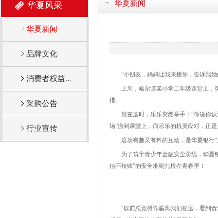
华夏新闻
华夏风采
华夏新闻
品牌文化
“小朋友，妈妈让我来接你，告诉我她的
消费者权益...
上周，哈尔滨某小学二年级课堂上，突然
措。
采购公告
就在这时，乐乐突然举手：“你说你认识
场”搬到课堂上，而乐乐的机灵应对，正
行业宣传
这场有趣又有料的互动，是华夏银行“反
为了筑牢青少年金融安全防线，华夏银行
信不转账”的安全准则扎根在青春里！
“以前总觉得诈骗离我们很远，看到食堂