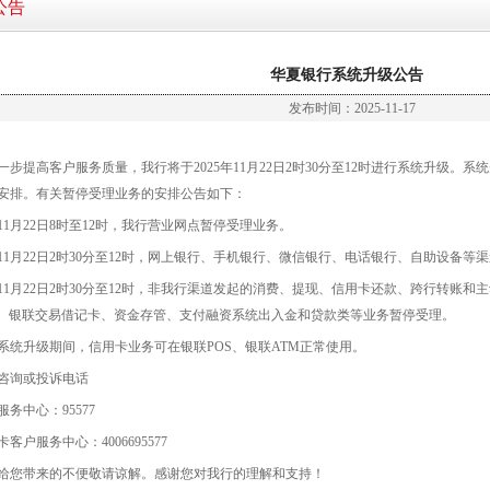
公告
华夏银行系统升级公告
发布时间：2025-11-17
提高客户服务质量，我行将于2025年11月22日2时30分至12时进行系统升级。
安排。有关暂停受理业务的安排公告如下：
月22日8时至12时，我行营业网点暂停受理业务。
月22日2时30分至12时，网上银行、手机银行、微信银行、电话银行、自助设备等
月22日2时30分至12时，非我行渠道发起的消费、提现、信用卡还款、跨行转账和
S、银联交易借记卡、资金存管、支付融资系统出入金和贷款类等业务暂停受理。
升级期间，信用卡业务可在银联POS、银联ATM正常使用。
询或投诉电话
中心：95577
服务中心：4006695577
您带来的不便敬请谅解。感谢您对我行的理解和支持！