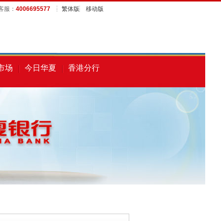
客服
：
4006695577
繁体版
移动版
市场
今日华夏
香港分行