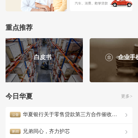
重点推荐
白皮书
企业手
今日华夏
更多>
华夏银行关于零售贷款第三方合作催收机构的...
兄弟同心，齐力护芯