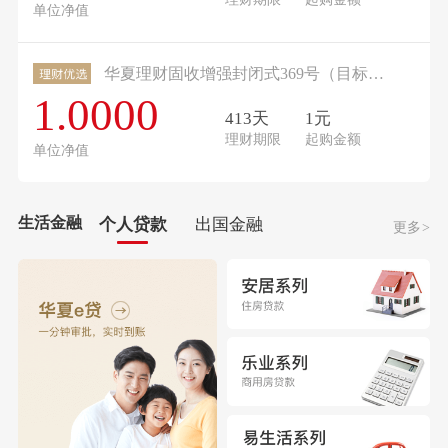
单位净值
华夏理财固收增强封闭式369号（目标盈）
1.0000
413天
1元
理财期限
起购金额
单位净值
生活金融
个人贷款
出国金融
更多>